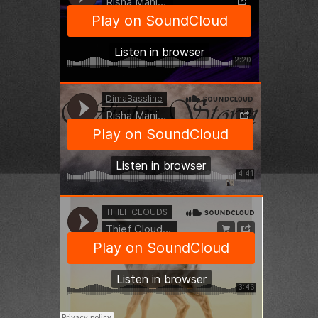
DimaBassline
·
Risha Manis Feat DimaBassline - Yellow Sky
DimaBassline
·
Risha Manis Feat DimaBassline - Winter Storm