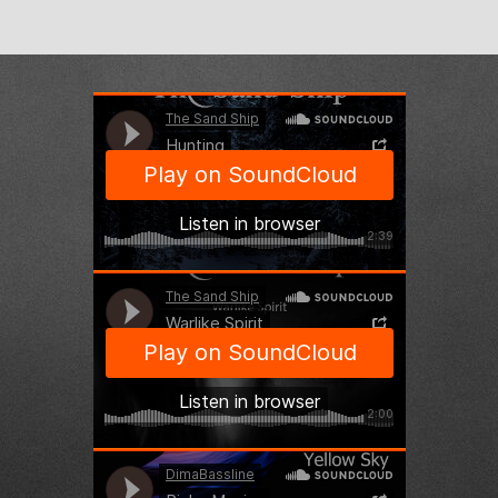
The Sand Ship
·
Hunting
The Sand Ship
·
Warlike Spirit