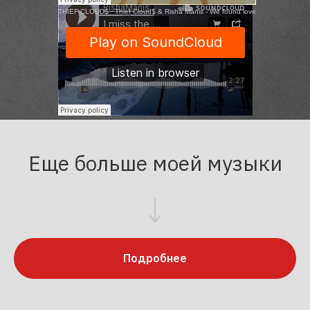
THIEF CLOUD$
·
Thief Cloud$ & Risha Manis - We found love
RishaManis
·
I miss the moon - Risha Manis
Еще больше моей музыки
Подробнее