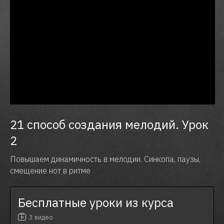
21 способ создания мелодий. Урок
2
Повышаем динамичность в мелодии. Синкопа, паузы,
смещение нот в ритме
Бесплатные уроки из курса
3 видео